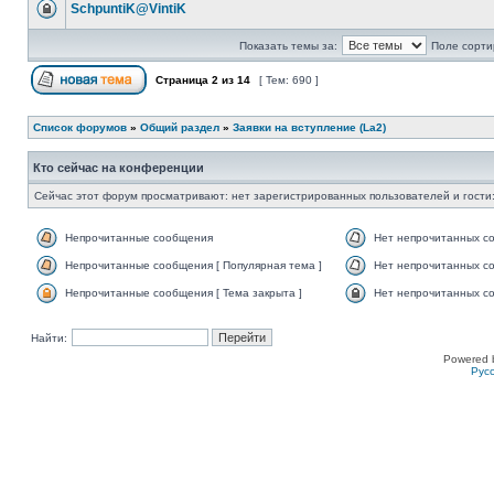
SchpuntiK@VintiK
Показать темы за:
Поле сорти
Страница
2
из
14
[ Тем: 690 ]
Список форумов
»
Общий раздел
»
Заявки на вступление (La2)
Кто сейчас на конференции
Сейчас этот форум просматривают: нет зарегистрированных пользователей и гости:
Непрочитанные сообщения
Нет непрочитанных с
Непрочитанные сообщения [ Популярная тема ]
Нет непрочитанных со
Непрочитанные сообщения [ Тема закрыта ]
Нет непрочитанных со
Найти:
Powered 
Рус