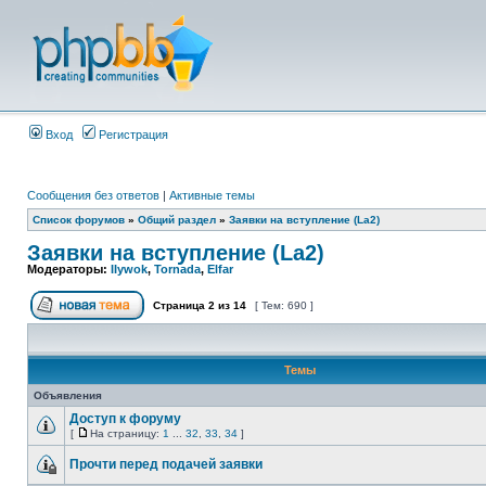
Вход
Регистрация
Сообщения без ответов
|
Активные темы
Список форумов
»
Общий раздел
»
Заявки на вступление (La2)
Заявки на вступление (La2)
Модераторы:
IIywok
,
Tornada
,
Elfar
Страница
2
из
14
[ Тем: 690 ]
Темы
Объявления
Доступ к форуму
[
На страницу:
1
...
32
,
33
,
34
]
Прочти перед подачей заявки